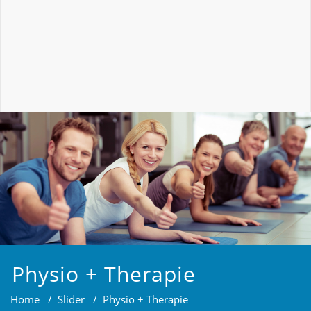
Physio + Therapie
Home
/
Slider
/
Physio + Therapie